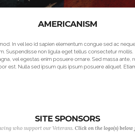
AMERICANISM
mod. In vel leo id sapien elementum congue sed ac neque
m. Suspendisse non ligula eget tellus consectetur mollis.
agna, vel egestas enim posuere ornare. Sed massa ante, rutr
por est. Nulla sed ipsum quis ipsum posuere aliquet. Etiam
SITE SPONSORS
lowing who support our Veterans.
Click on the logo(s) below