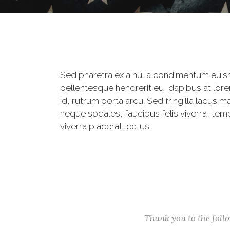
Sed pharetra ex a nulla condimentum euis
pellentesque hendrerit eu, dapibus at lore
id, rutrum porta arcu. Sed fringilla lacus m
neque sodales, faucibus felis viverra, tem
viverra placerat lectus.
Thank you to the fol